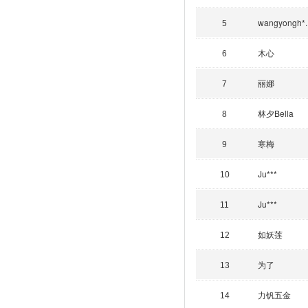
wangyongh*..
5
木心
6
丽娜
7
林夕Bella
8
寒梅
9
Ju***
10
Ju***
11
如妖莲
12
为了
13
力钒五金
14