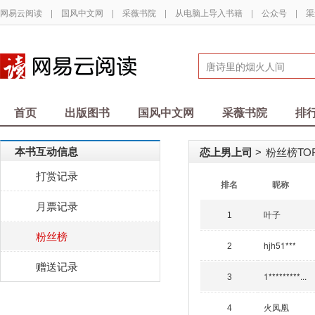
网易云阅读
|
国风中文网
|
采薇书院
|
从电脑上导入书籍
|
公众号
|
渠
首页
出版图书
国风中文网
采薇书院
排
本书互动信息
恋上男上司
粉丝榜TOP
>
打赏记录
排名
昵称
月票记录
叶子
1
粉丝榜
hjh51***
2
赠送记录
1*********...
3
火凤凰
4