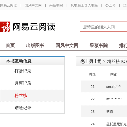
网易云阅读
|
国风中文网
|
采薇书院
|
从电脑上导入书籍
|
公众号
|
渠
首页
出版图书
国风中文网
采薇书院
排
本书互动信息
恋上男上司
粉丝榜TOP
>
打赏记录
排名
昵称
月票记录
smallpi***
21
粉丝榜
m*********...
22
赠送记录
紫霞
23
圣托里尼阳光
24