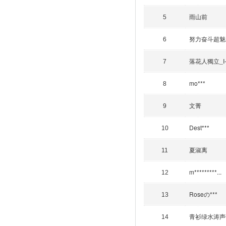
雨山前
5
努力奋斗超魅
6
落花人獨立_I-H
7
mo***
8
文菁
9
Dest***
10
夏淑离
11
m*********...
12
Roseの***
13
青衫绿水涛声
14