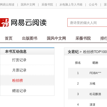
网易云阅读
|
国风中文网
|
采薇书院
|
从电脑上导入书籍
|
公众号
|
渠
首页
出版图书
国风中文网
采薇书院
排
本书互动信息
女君纪
粉丝榜TOP100
>
打赏记录
排名
昵称
月票记录
FEIBA***
1
粉丝榜
乐曦
2
赠送记录
松花酿酒
3
潇潇
4