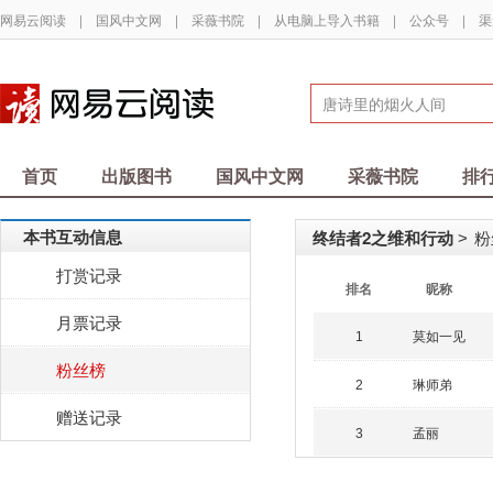
网易云阅读
|
国风中文网
|
采薇书院
|
从电脑上导入书籍
|
公众号
|
渠
首页
出版图书
国风中文网
采薇书院
排
本书互动信息
终结者2之维和行动
粉
>
打赏记录
排名
昵称
月票记录
莫如一见
1
粉丝榜
琳师弟
2
赠送记录
孟丽
3