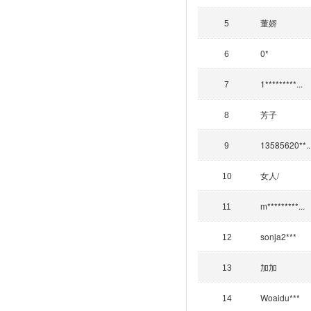
董娇
5
0*
6
1*********...
7
芳子
8
13585620**..
9
女人/
10
m*********...
11
sonja2***
12
加加
13
Woaidu***
14