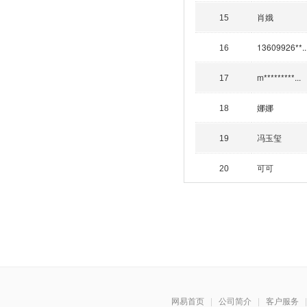
肖娥
15
13609926**..
16
m*********...
17
娜娜
18
冯玉玺
19
可可
20
网易首页
|
公司简介
|
客户服务
|