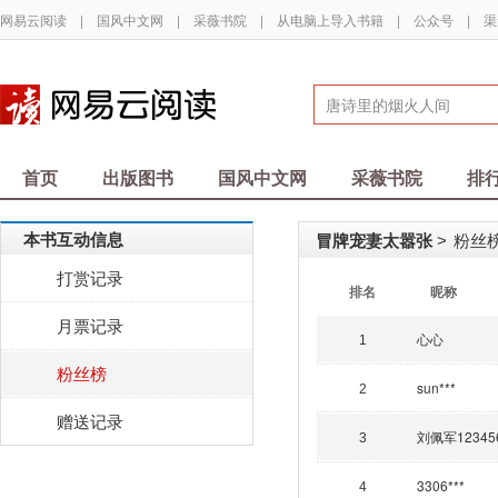
网易云阅读
|
国风中文网
|
采薇书院
|
从电脑上导入书籍
|
公众号
|
渠
首页
出版图书
国风中文网
采薇书院
排
本书互动信息
冒牌宠妻太嚣张
粉丝榜
>
打赏记录
排名
昵称
月票记录
心心
1
粉丝榜
sun***
2
赠送记录
刘佩军12345
3
3306***
4