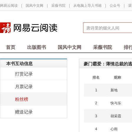
网易云阅读
|
国风中文网
|
采薇书院
|
从电脑上导入书籍
|
公众号
|
渠
首页
出版图书
国风中文网
采薇书院
排
本书互动信息
豪门霸爱：薄情总裁的
打赏记录
排名
昵称
月票记录
新地
1
粉丝榜
快与乐
2
赠送记录
胡采霞
3
心雨
4