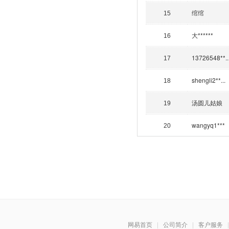
绾绾
15
大******
16
13726548**..
17
shengli2**...
18
汤圆儿姑娘
19
wangyq1***
20
网易首页
|
公司简介
|
客户服务
|