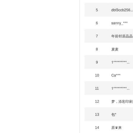
dbf3ccb256...
5
sanny_***
6
年前邻居晶晶Sel
7
麦麦
8
1*********...
9
Ca***
10
1*********...
11
梦，添彩印刷
12
包*
13
原♛来
14