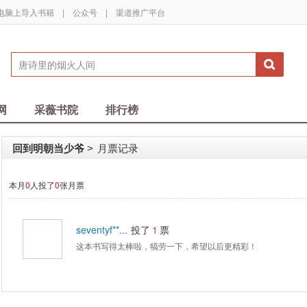
电脑上导入书籍
|
公众号
|
渠道推广平台
网
采薇书院
排行榜
回到明朝当少爷
月票记录
>
本月
0
人投了
0
张月票
seventyf**...
投了
1
票
这本书写得太棒啦，犒劳一下，希望以后更精彩！