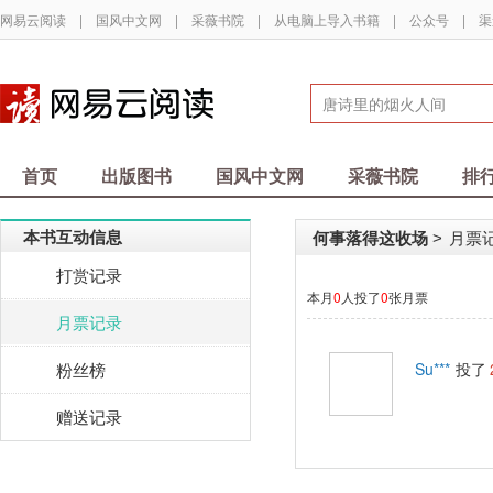
网易云阅读
|
国风中文网
|
采薇书院
|
从电脑上导入书籍
|
公众号
|
渠
首页
出版图书
国风中文网
采薇书院
排
本书互动信息
何事落得这收场
月票
>
打赏记录
本月
0
人投了
0
张月票
月票记录
粉丝榜
Su***
投了
赠送记录