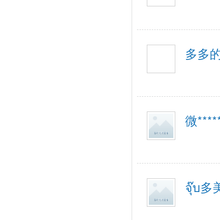
多多
微****
จุ๊บ