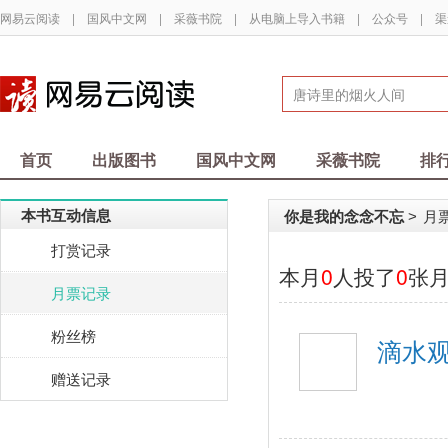
网易云阅读
|
国风中文网
|
采薇书院
|
从电脑上导入书籍
|
公众号
|
渠
首页
出版图书
国风中文网
采薇书院
排
本书互动信息
你是我的念念不忘
月
>
打赏记录
本月
0
人投了
0
张
月票记录
粉丝榜
滴水
赠送记录