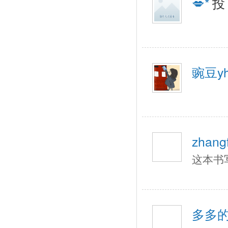
💋*
投
豌豆yh
zhangf
这本书
多多