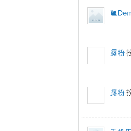
🐌Demi
露粉
露粉