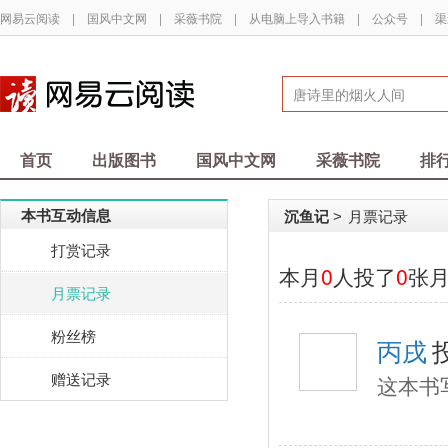
网易云阅读
|
国风中文网
|
采薇书院
|
从电脑上导入书籍
|
公众号
|
渠
首页
出版图书
国风中文网
采薇书院
排
本书互动信息
沉鱼记
月票记录
>
打赏记录
本月
0
人投了
0
张
月票记录
粉丝榜
丙戌
赠送记录
这本书