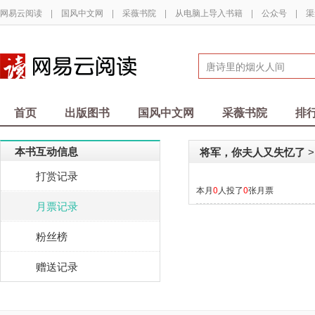
网易云阅读
|
国风中文网
|
采薇书院
|
从电脑上导入书籍
|
公众号
|
渠
首页
出版图书
国风中文网
采薇书院
排
本书互动信息
将军，你夫人又失忆了
>
打赏记录
本月
0
人投了
0
张月票
月票记录
粉丝榜
赠送记录