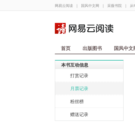
网易云阅读
|
国风中文网
|
采薇书院
|
从
首页
出版图书
国风中文
本书互动信息
打赏记录
月票记录
粉丝榜
赠送记录