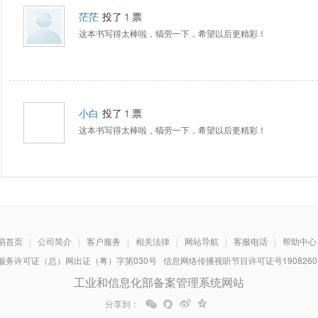
茫茫
投了
1
票
这本书写得太棒啦，犒劳一下，希望以后更精彩！
小白
投了
1
票
这本书写得太棒啦，犒劳一下，希望以后更精彩！
易首页
|
公司简介
|
客户服务
|
相关法律
|
网站导航
|
客服电话
|
帮助中心
务许可证（总）网出证（粤）字第030号 信息网络传播视听节目许可证号1908260 增
工业和信息化部备案管理系统网站
分享到：