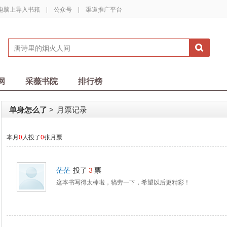
电脑上导入书籍
|
公众号
|
渠道推广平台
网
采薇书院
排行榜
单身怎么了
月票记录
>
本月
0
人投了
0
张月票
茫茫
投了
3
票
这本书写得太棒啦，犒劳一下，希望以后更精彩！