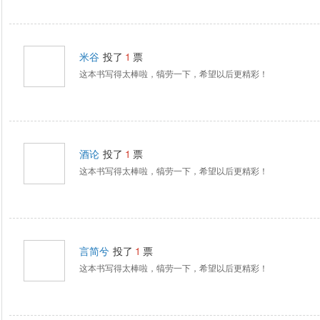
米谷
投了
1
票
这本书写得太棒啦，犒劳一下，希望以后更精彩！
酒论
投了
1
票
这本书写得太棒啦，犒劳一下，希望以后更精彩！
言简兮
投了
1
票
这本书写得太棒啦，犒劳一下，希望以后更精彩！