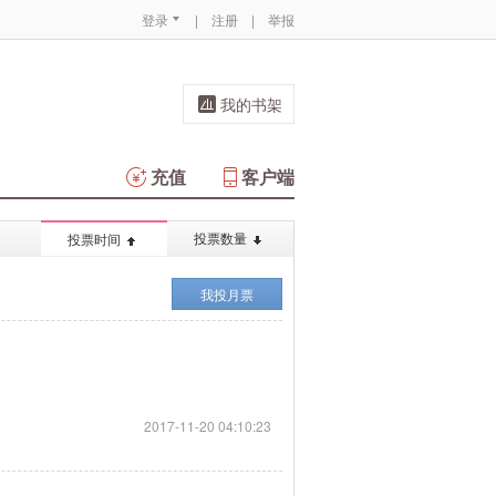
登录
|
注册
|
举报
我的书架
充值
客户端
投票数量
投票时间
我投月票
2017-11-20 04:10:23