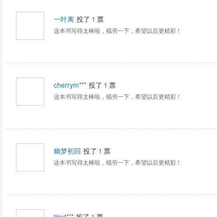
一叶离
投了
1
票
这本书写得太棒啦，犒劳一下，希望以后更精彩！
cherrym***
投了
1
票
这本书写得太棒啦，犒劳一下，希望以后更精彩！
幽梦初回
投了
1
票
这本书写得太棒啦，犒劳一下，希望以后更精彩！
tinyt***
投了
1
票