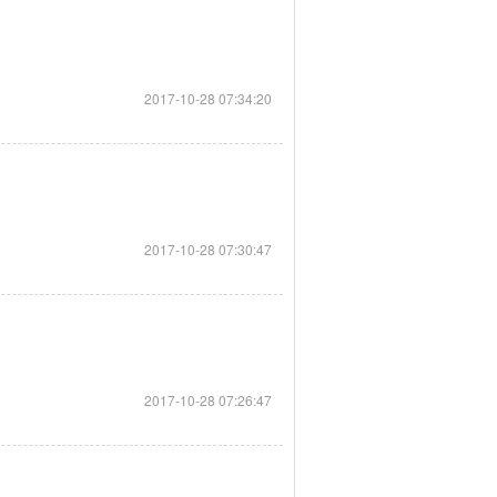
2017-10-28 07:34:20
2017-10-28 07:30:47
2017-10-28 07:26:47