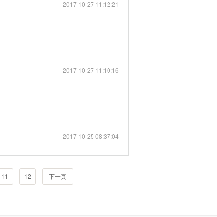
2017-10-27 11:12:21
2017-10-27 11:10:16
2017-10-25 08:37:04
11
12
下一页