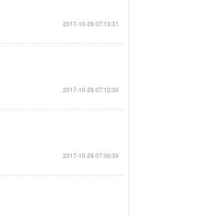
2017-10-28 07:13:31
2017-10-28 07:12:30
2017-10-28 07:06:39