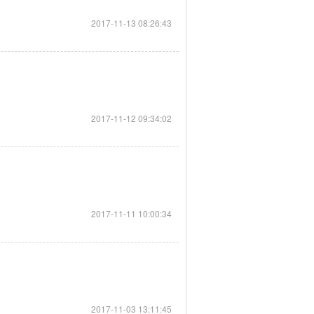
2017-11-13 08:26:43
2017-11-12 09:34:02
2017-11-11 10:00:34
2017-11-03 13:11:45