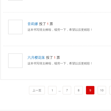
音莉娜
投了
1
票
这本书写得太棒啦，犒劳一下，希望以后更精彩！
六月樱花落
投了
1
票
这本书写得太棒啦，犒劳一下，希望以后更精彩！
上一页
1
...
7
8
9
10