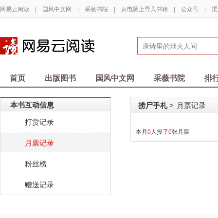
网易云阅读
|
国风中文网
|
采薇书院
|
从电脑上导入书籍
|
公众号
|
渠
首页
出版图书
国风中文网
采薇书院
排
本书互动信息
捞尸手札
月票记录
>
打赏记录
本月
0
人投了
0
张月票
月票记录
粉丝榜
赠送记录