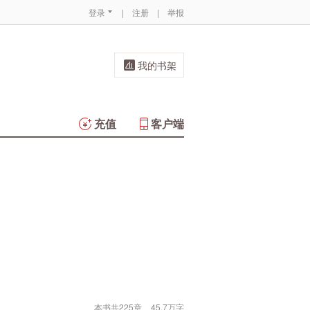
登录
|
注册
|
举报
我的书架
充值
客户端
本书共225章
45.7万字