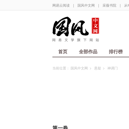
网易云阅读
|
国风中文网
|
采薇书院
|
从
首页
全部作品
排行榜
当前位置：
国风中文网
>
悬疑
>
神调门
第一卷