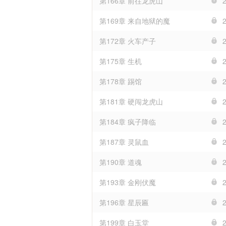
第166章 前往龙虎山
第169章 来自地狱的魔
第172章 火车产子
第175章 生机
第178章 踢馆
第181章 硬闯龙虎山
第184章 疯子降临
第187章 灵鼠血
第190章 道魂
第193章 金刚伏魔
第196章 星辰匾
第199章 白玉堂