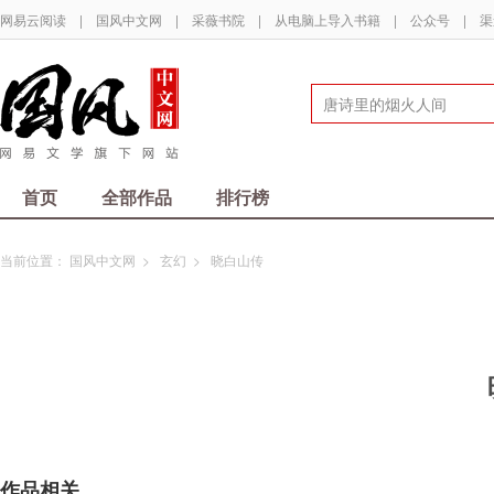
网易云阅读
|
国风中文网
|
采薇书院
|
从电脑上导入书籍
|
公众号
|
渠
首页
全部作品
排行榜
当前位置：
国风中文网
>
玄幻
>
晓白山传
作品相关