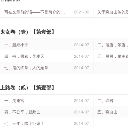
写在文章前的话——不是简介的‘简介’
2021-06
关于晓白山传的
鬼女卷（壹）【第壹部】
一、船奴小子
2014-07
二、混蛋，笨蛋
四、书，黑衣，吴凌天
2014-07
五、舅舅，鬼主
七、鬼的终章，人的始章
2014-07
上路卷（贰）【第壹部】
一、灵庵宫
2014-07
二、谛君
四、不公平，就此去
2014-07
五、晓白山
七、三年，踏上征途！
2014-07