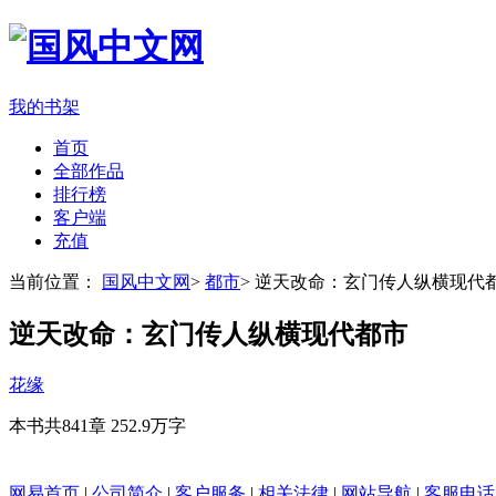
我的书架
首页
全部作品
排行榜
客户端
充值
当前位置：
国风中文网
>
都市
>
逆天改命：玄门传人纵横现代
逆天改命：玄门传人纵横现代都市
花缘
本书共841章
252.9万字
网易首页
|
公司简介
|
客户服务
|
相关法律
|
网站导航
|
客服电话