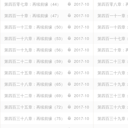
第四百零七章：再续前缘（44）
2017-10
第四百零八章：再
第四百一十章：再续前缘（47）
2017-10
第四百一十一章：
第四百一十三章：再续前缘（50）
2017-10
第四百一十四章：
第四百一十六章：再续前缘（53）
2017-10
第四百一十七章：
第四百一十九章：再续前缘（56）
2017-10
第四百二十章：再
第四百二十二章：再续前缘（59）
2017-10
第四百二十三章：
第四百二十五章：再续前缘（62）
2017-10
第四百二十六章：
第四百二十八章：再续前缘（65）
2017-10
第四百二十九章：
第四百三十二章：再续前缘（69）
2017-10
第四百三十三章：
第四百三十五章：再续前缘（72）
2017-10
第四百三十六章：
第四百三十八章：再续前缘（75）
2017-10
第四百三十九章：