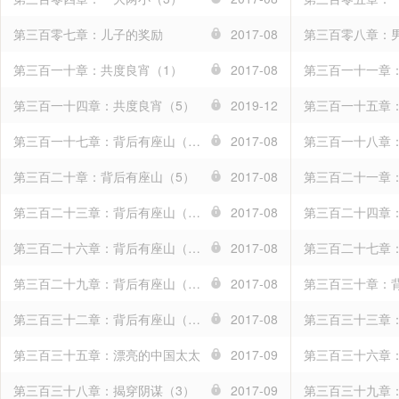
第三百零七章：儿子的奖励
2017-08
第三百零八章：
第三百一十章：共度良宵（1）
2017-08
第三百一十一章
第三百一十四章：共度良宵（5）
2019-12
第三百一十五章
第三百一十七章：背后有座山（2）
2017-08
第三百二十章：背后有座山（5）
2017-08
第三百二十三章：背后有座山（8）
2017-08
第三百二十六章：背后有座山（11）
2017-08
第三百二十九章：背后有座山（14）
2017-08
第三百三十章：背
第三百三十二章：背后有座山（17）
2017-08
第三百三十五章：漂亮的中国太太
2017-09
第三百三十六章
第三百三十八章：揭穿阴谋（3）
2017-09
第三百三十九章