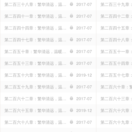
第二百三十八章：繁华清远，温暖怡人17
2017-07
第二百四十一章：繁华清远，温暖怡人20
2017-07
第二百四十四章：繁华清远，温暖怡人23
2017-07
第二百四十七章：繁华清远，温暖怡人26
2017-07
第二百五十章：繁华清远，温暖怡人（29）
2017-07
第二百五十三章：繁华清远，温暖怡人32
2017-07
第二百五十六章：繁华清远，温暖怡人35
2019-12
第二百五十九章：繁华清远，温暖怡人38
2017-07
第二百六十二章：繁华清远，温暖怡人41
2017-07
第二百六十五章：繁华清远，温暖怡人44
2019-12
第二百六十八章：繁华清远，温暖怡人47
2017-07