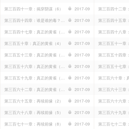
第三百四十一章：揭穿阴谋（6）
2017-09
第三百四十二章
第三百四十四章：谁是谁的毒？（2）
2017-09
第三百四十七章：真正的黄雀（1）
2017-09
第三百五十章：真正的黄雀（4）
2017-09
第三百五十三章：真正的黄雀（7）
2017-09
第三百五十六章：真正的黄雀（10）
2017-09
第三百五十九章：真正的黄雀（13）
2017-09
第三百六十章：真
第三百六十二章：真正的黄雀（16）
2017-09
第三百六十五章：再续前缘（2）
2017-09
第三百六十六章
第三百六十八章：再续前缘（5）
2017-09
第三百六十九章
第三百七十一章：再续前缘（8）
2017-09
第三百七十二章