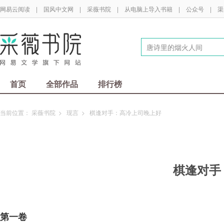
网易云阅读
|
国风中文网
|
采薇书院
|
从电脑上导入书籍
|
公众号
|
渠
首页
全部作品
排行榜
当前位置：
采薇书院
>
现言
>
棋逢对手：高冷上司晚上好
棋逢对手
第一卷