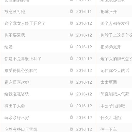
故意激将她
2016-11
把嘴张开
这个蠢女人终于开窍了
2016-12
整个人都在发抖
你不要逼我
2016-12
你脖子上这是什
结婚
2016-12
把弟弟支开
你是不是喜欢上我了
2019-12
这丫头的脾气怎
难受得抓心挠肺的
2016-12
记住你今天的话
霍东辰喜欢她
2016-12
太太军团
给我涨涨姿势
2016-12
简直能把人气死
搞出了人命
2016-12
本公子很帅吧
玩亲亲好不好
2016-12
什么叫花痴
突然有些口干舌燥
2016-12
停一下车