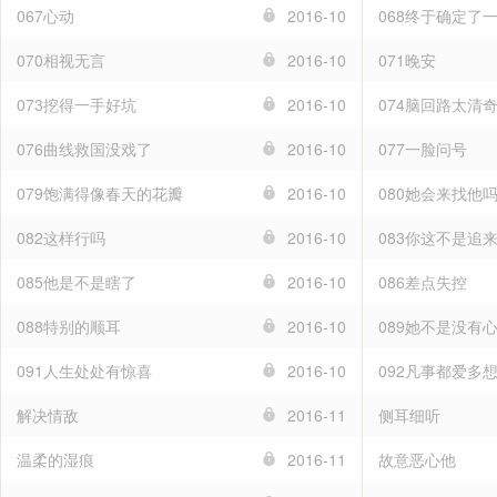
067心动
2016-10
068终于确定了
070相视无言
2016-10
071晚安
073挖得一手好坑
2016-10
074脑回路太清
076曲线救国没戏了
2016-10
077一脸问号
079饱满得像春天的花瓣
2016-10
080她会来找他
082这样行吗
2016-10
083你这不是追
085他是不是瞎了
2016-10
086差点失控
088特别的顺耳
2016-10
089她不是没有
091人生处处有惊喜
2016-10
092凡事都爱多
解决情敌
2016-11
侧耳细听
温柔的湿痕
2016-11
故意恶心他