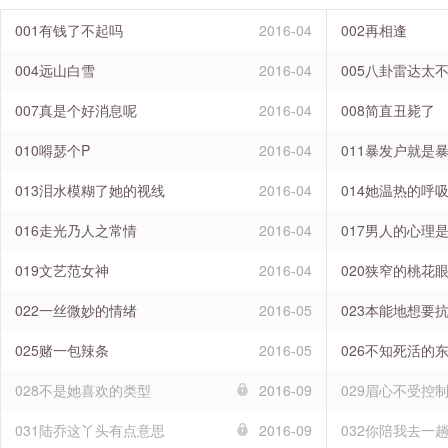
001有钱了不起吗
2016-04
002再相逢
004远山白雪
2016-04
005八卦雷达太
007真是个好消息呢
2016-04
008简直丑毙了
010嘚瑟个P
2016-04
011暴发户就是
013泪水模糊了她的视线
2016-04
014她温热的呼
016走光乃人之常情
2016-04
017男人的心理
019文艺范女神
2016-04
020狭窄的桃花
022一丝微妙的情绪
2016-05
023本能地想要
025赌一包辣条
2016-05
026不知死活的
028不是她喜欢的类型
2016-09
029眉心不受控
031陆乔这丫头有点意思
2016-09
032你陪我去一