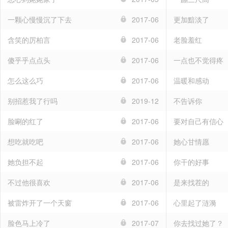
一颗心慢慢沉了下去
2017-06
更加黯淡了
含笑的厉柏言
2017-06
老脸羞红
傻乎乎点点头
2017-06
一点也不觉得疼
怎么这么巧
2017-06
温暖和感动
别招惹我了行吗
2019-12
不告诉你
脸唰的红了
2017-06
要对自己有信心
想吃就吃吧
2017-06
她心甘情愿
她负担不起
2017-06
你干的好事
不过他很喜欢
2017-06
是来找茬的
被雷炸开了一个天窗
2017-06
心里起了涟漪
脸色马上冷了
2017-07
你去找过她了？