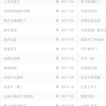
上天的宠儿
2017-04
脖子根都红了
比维密的模特还棒
2017-04
气得牙痒痒
刚才你脸都红了
2017-04
冻死也是活该
她不想说
2017-05
何必跟她一般见
格外温柔
2017-05
就跟死了妈似的
谢谢苍天
2017-05
不打算开门
如露亦如电
2019-12
大手一挥
都是狗屁
2017-05
你说的没错
你说什么都对
2017-05
百思不得其解
玩老子，嗯？
2019-12
仁至义尽了
让他们俩自己去掰扯
2017-05
哑然失笑
恶心到姥姥家了
2017-05
一蹦三尺高