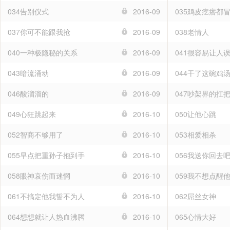
034告别仪式
2016-09
035鸡皮疙瘩都
037你可不能跟我抢
2016-09
038老情人
040一种极隐秘的关系
2016-09
041很容易让人
043暗流涌动
2016-09
044干了这碗鸡
046酸溜溜的
2016-09
047吵架界的扛
049心狂跳起来
2016-10
050让他心跳
052智商不够用了
2016-10
053相爱相杀
055早点把重孙子抱到手
2016-10
056我送你回去
058眼神哀伤而迷惘
2016-10
059我不想点醒
061不搞定他我誓不为人
2016-10
062屌丝女神
064想想就让人热血沸腾
2016-10
065心情大好