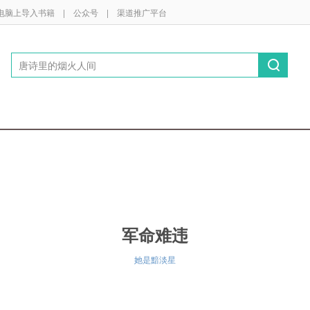
电脑上导入书籍
|
公众号
|
渠道推广平台
军命难违
她是黯淡星