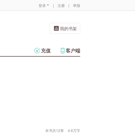
登录
|
注册
|
举报
我的书架
充值
客户端
本书共12章
4.6万字