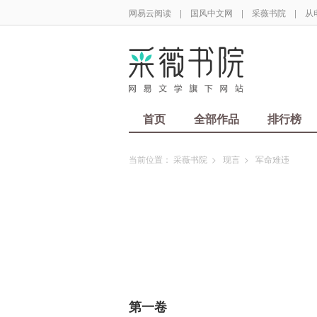
网易云阅读
|
国风中文网
|
采薇书院
|
从
首页
全部作品
排行榜
当前位置：
采薇书院
>
现言
>
军命难违
第一卷