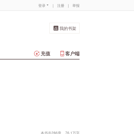
登录
|
注册
|
举报
我的书架
充值
客户端
本书共286章
76.1万字