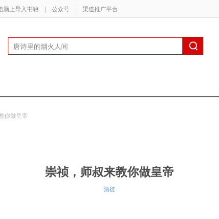
电脑上导入书籍
|
公众号
|
渠道推广平台
教你做皇帝
崇祯，师叔来教你做皇帝
酒徒