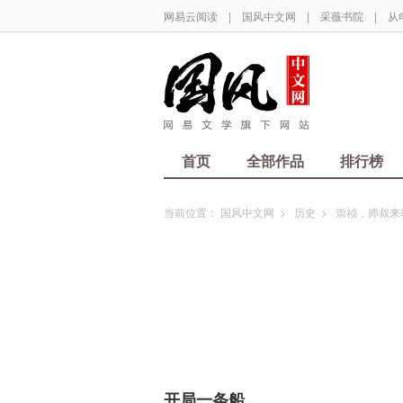
网易云阅读
|
国风中文网
|
采薇书院
|
从
首页
全部作品
排行榜
当前位置：
国风中文网
>
历史
>
崇祯，师叔来
开局一条船