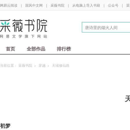
网易云阅读
|
国风中文网
|
采薇书院
|
从电脑上导入书籍
|
公众号
|
渠
首页
全部作品
排行榜
当前位置：
采薇书院
>
穿越
>
天域修仙路
初梦