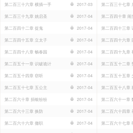
第二百三十六章 横插一手
2017-03
第二百三十七章 
第二百三十九章 姚启圣
2017-04
第二百四十章 闹
第二百四十二章 捉鬼
2017-04
第二百四十三章 
第二百四十五章 立太子
2017-04
第二百四十六章 
第二百四十八章 畅春园
2017-04
第二百四十九章 
第二百五十一章 识破诡计
2017-04
第二百五十二章 
第二百五十四章 窃听
2017-04
第二百五十五章 
第二百五十七章 五公主
2017-04
第二百五十八章 
第二百六十章 捐银纷纷
2017-04
第二百六十一章 
第二百六十三章 换防
2017-04
第二百六十四章 
第二百六十六章 撤职
2017-04
第二百六十七章 