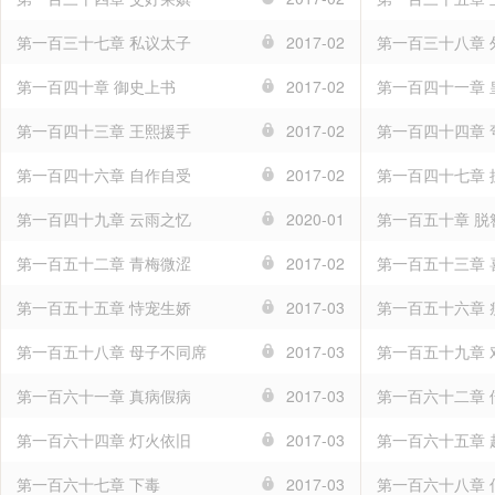
第一百三十七章 私议太子
2017-02
第一百三十八章 
第一百四十章 御史上书
2017-02
第一百四十一章 
第一百四十三章 王熙援手
2017-02
第一百四十四章 
第一百四十六章 自作自受
2017-02
第一百四十七章 
第一百四十九章 云雨之忆
2020-01
第一百五十章 脱
第一百五十二章 青梅微涩
2017-02
第一百五十三章 
第一百五十五章 恃宠生娇
2017-03
第一百五十六章 
第一百五十八章 母子不同席
2017-03
第一百五十九章 
第一百六十一章 真病假病
2017-03
第一百六十二章 
第一百六十四章 灯火依旧
2017-03
第一百六十五章 
第一百六十七章 下毒
2017-03
第一百六十八章 