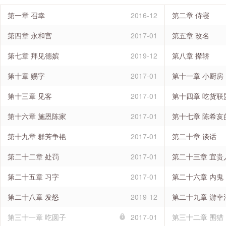
第一章 召幸
2016-12
第二章 侍寝
第四章 永和宫
2017-01
第五章 改名
第七章 拜见德嫔
2019-12
第八章 撵轿
第十章 赐字
2017-01
第十一章 小厨房
第十三章 见客
2017-01
第十四章 吃货联
第十六章 施恩陈家
2017-01
第十七章 陈希亥
第十九章 群芳争艳
2017-01
第二十章 谈话
第二十二章 处罚
2017-01
第二十三章 宜贵
第二十五章 习字
2017-01
第二十六章 内鬼
第二十八章 发怒
2019-12
第二十九章 游幸
第三十一章 吃圆子
2017-01
第三十二章 围猎