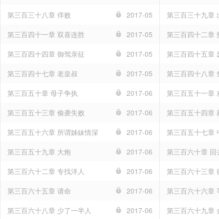
第三百三十八章 佯败
2017-05
第三百三十九章 
第三百四十一章 双喜连胜
2017-05
第三百四十二章 
第三百四十四章 御驾亲征
2017-05
第三百四十五章 
第三百四十七章 老皇叔
2017-05
第三百四十八章 
第三百五十章 母子争执
2017-06
第三百五十一章 
第三百五十三章 偷袭失败
2017-06
第三百五十四章 
第三百五十六章 所谓姊妹情深
2017-06
第三百五十七章 
第三百五十九章 大炮
2017-06
第三百六十章 回
第三百六十二章 专找洋人
2017-06
第三百六十三章 
第三百六十五章 请命
2017-06
第三百六十六章 
第三百六十八章 少了一半人
2017-06
第三百六十九章 