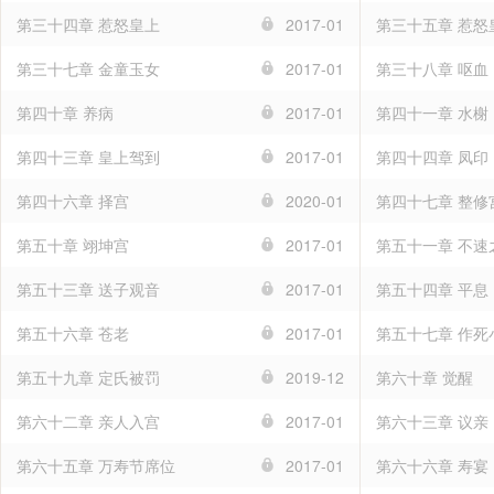
第三十四章 惹怒皇上
2017-01
第三十五章 惹怒
第三十七章 金童玉女
2017-01
第三十八章 呕血
第四十章 养病
2017-01
第四十一章 水榭
第四十三章 皇上驾到
2017-01
第四十四章 凤印
第四十六章 择宫
2020-01
第四十七章 整修
第五十章 翊坤宫
2017-01
第五十一章 不速
第五十三章 送子观音
2017-01
第五十四章 平息
第五十六章 苍老
2017-01
第五十七章 作死
第五十九章 定氏被罚
2019-12
第六十章 觉醒
第六十二章 亲人入宫
2017-01
第六十三章 议亲
第六十五章 万寿节席位
2017-01
第六十六章 寿宴