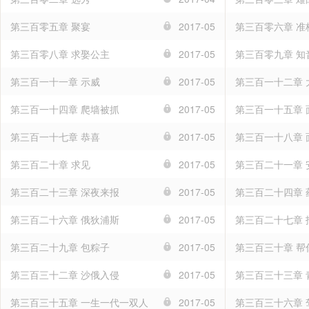
第三百零五章 聚宴
2017-05
第三百零六章 准
第三百零八章 求娶公主
2017-05
第三百零九章 知
第三百一十一章 示威
2017-05
第三百一十二章 
第三百一十四章 爬墙被抓
2017-05
第三百一十五章 
第三百一十七章 恭喜
2017-05
第三百一十八章 
第三百二十章 求见
2017-05
第三百二十一章 
第三百二十三章 深夜来报
2017-05
第三百二十四章 
第三百二十六章 俄狄浦斯
2017-05
第三百二十七章 
第三百二十九章 包粽子
2017-05
第三百三十章 帮
第三百三十二章 沙俄入侵
2017-05
第三百三十三章 
第三百三十五章 一生一代一双人
2017-05
第三百三十六章 