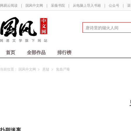
网易云阅读
|
国风中文网
|
采薇书院
|
从电脑上导入书籍
|
公众号
|
渠
首页
全部作品
排行榜
当前位置：
国风中文网
>
悬疑
>
鬼蛊尸毒
扑朔迷离