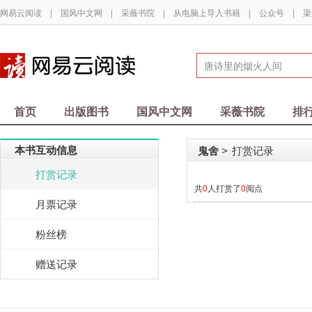
网易云阅读
|
国风中文网
|
采薇书院
|
从电脑上导入书籍
|
公众号
|
渠
首页
出版图书
国风中文网
采薇书院
排
本书互动信息
鬼舍
打赏记录
>
打赏记录
共
0
人打赏了
0
阅点
月票记录
粉丝榜
赠送记录