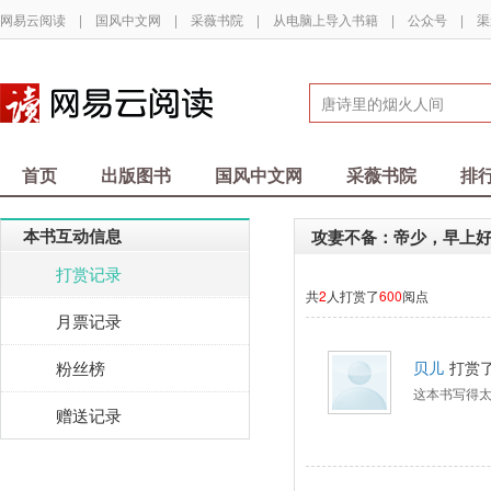
网易云阅读
|
国风中文网
|
采薇书院
|
从电脑上导入书籍
|
公众号
|
渠
首页
出版图书
国风中文网
采薇书院
排
本书互动信息
攻妻不备：帝少，早上
打赏记录
共
2
人打赏了
600
阅点
月票记录
粉丝榜
贝儿
打赏
这本书写得
赠送记录