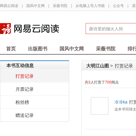
网易云阅读
|
国风中文网
|
采薇书院
|
从电脑上导入书籍
|
公众号
|
渠
首页
出版图书
国风中文网
采薇书院
排
本书互动信息
大明江山图
打赏记录
>
打赏记录
共
3
人打赏了
700
阅点
月票记录
粉丝榜
冷冷ka
打
这本书写得
赠送记录