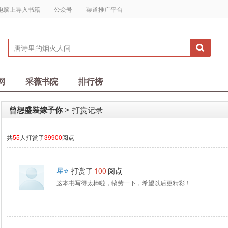
电脑上导入书籍
|
公众号
|
渠道推广平台
网
采薇书院
排行榜
曾想盛装嫁予你
打赏记录
>
共
55
人打赏了
39900
阅点
星⭐
打赏了
100
阅点
这本书写得太棒啦，犒劳一下，希望以后更精彩！