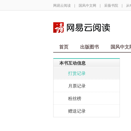
网易云阅读
|
国风中文网
|
采薇书院
|
从
首页
出版图书
国风中文
本书互动信息
打赏记录
月票记录
粉丝榜
赠送记录