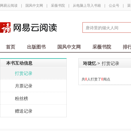
网易云阅读
|
国风中文网
|
采薇书院
|
从电脑上导入书籍
|
公众号
|
渠
首页
出版图书
国风中文网
采薇书院
排
本书互动信息
玲珑忆
打赏记录
>
打赏记录
共
0
人打赏了
0
阅点
月票记录
粉丝榜
赠送记录