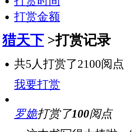
打赏时间
打赏金额
猎天下
>
打赏记录
共
5
人打赏了
2100
阅点
我要打赏
罗姽
打赏了
100
阅点