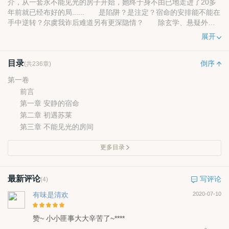
介，从一套永不能见光的房子开始，她终于身不由已地走进了20多
年前就已经布好的局...... 是陷阱？是注定？宿命的安排能不能在
手中逆转？尔虞我诈后难道另有更深隐情？ 除玄学、悬疑外，
书中大量穿插你所不知道的真实房产中介黑暗操作，也许，人来人
展开
往的其中就有你的影子.....
目录
另：最近我朋友忘语的魔天记出手游了，大家有感兴趣的可以
倒序
(共236章)
去网易官网下载，我试了试，挺好玩的。
第一卷
前言
第一章 安静的宿命
第二章 初遇苏莱
第三章 不能见光的房间
更多目录
最新评论
写评论
(4)
有味是清欢
2020-07-10
赞~ 小小匪事大大辛苦了~****