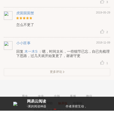
3
虎囡囡囡蟹
2019-05-29
怎么不更了
2
小小匪事
2018-11-09
回复
木一木S
：嗯，时间太长，一些细节已忘，自已先梳理
下思路，过几天就开始复更了，谢谢守更
1
更多评论
男生
女生
出版
客服
微信
网易云阅读
客户端
帮助
触屏版
电脑版
不累的阅读神器
作者亲密互动，和大神零距离！
每天都有阅
网易公司版权所有©1997-2026