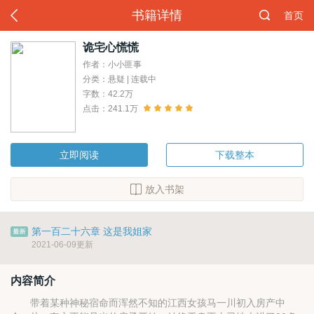
书籍详情
首页
诡宅心慌慌
作者：小小匪事
分类：悬疑 | 连载中
字数：42.2万
点击：241.1万
立即阅读
下载整本
放入书架
第一百二十六章 这是我姐家
2021-06-09更新
内容简介
带着某种神秘宿命而浑然不知的江西女孩马一川初入房产中