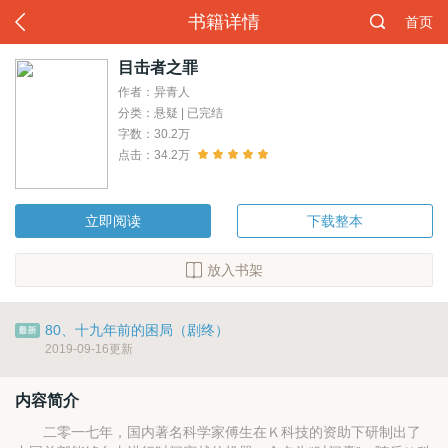
书籍详情
首页
目击者之罪
作者：异青人
分类：悬疑 | 已完结
字数：30.2万
点击：34.2万
立即阅读
下载整本
放入书架
80、十九年前的困局（剧终）
2019-09-16更新
内容简介
二零一七年，国内著名科学家傅生在Ｋ科技的资助下研制出了