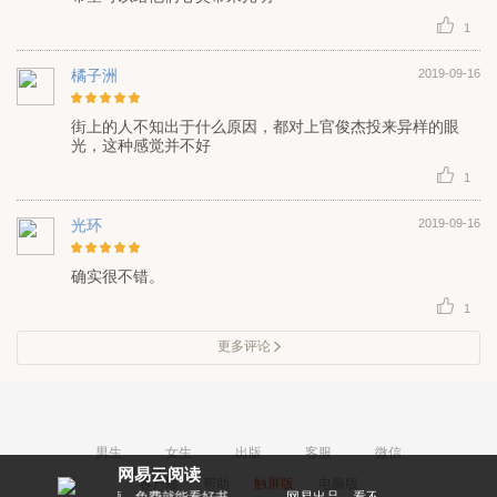
1
橘子洲
2019-09-16
街上的人不知出于什么原因，都对上官俊杰投来异样的眼
光，这种感觉并不好
1
光环
2019-09-16
确实很不错。
1
更多评论
男生
女生
出版
客服
微信
网易云阅读
客户端
帮助
触屏版
电脑版