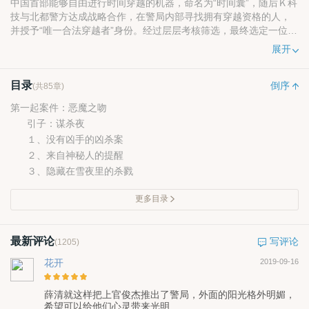
中国首部能够自由进行时间穿越的机器，命名为“时间囊”，随后Ｋ科
技与北都警方达成战略合作，在警局内部寻找拥有穿越资格的人，
并授予“唯一合法穿越者”身份。经过层层考核筛选，最终选定一位名
为上官俊杰的人进行封闭式训练，一年后，警局内部成立神秘部
展开
门“特别行动组”。作为唯一穿越者，上官俊杰重回案发现场目睹整个
杀人过程，从中找出凶手的线索，就这样日复一作为目击者看那些
目录
或血腥，或残忍，或变态，或暴力的凶杀过程，让他的内心渐渐起
倒序
(共85章)
了波澜，同时也让他对“时间囊”以及“穿越法则”产生了怀疑………
第一起案件：恶魔之吻
引子：谋杀夜
１、没有凶手的凶杀案
２、来自神秘人的提醒
３、隐藏在雪夜里的杀戮
更多目录
最新评论
写评论
(1205)
花开
2019-09-16
薛清就这样把上官俊杰推出了警局，外面的阳光格外明媚，
希望可以给他们心灵带来光明