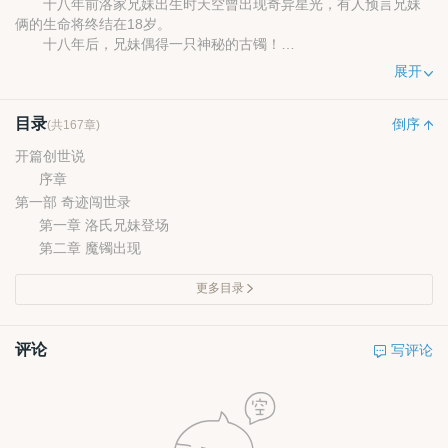
十八年前洛家兄妹出生时天空曾出现奇异星光，有人预言兄妹
俩的生命将终结在18岁。
十八年后，兄妹偶得一只神秘的古镯！
从此，妹妹洛雨开始踏上传奇之旅！
展开
这里，有魔法技能点满的神秘男凯斯，
有精通剑术的糙汉子阿诺，
目录
还有神秘莫测的冥王……
倒序
(共167章)
探索？揭秘？
开篇创世说
异世界的奇妙旅程开始了。
序章
【最终版】更多精彩内容，你点进来就知道了！
第一部 奇迹闯世录
第一章 洛氏兄妹登场
第二章 魔镯出现
更多目录
评论
写评论