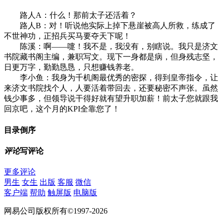
路人A：什么！那前太子还活着？
路人B：对！听说他实际上掉下悬崖被高人所救，练成了
不世神功，正招兵买马要夺天下呢！
陈溪：啊——嚏！我不是，我没有，别瞎说。我只是济文
书院藏书阁主编，兼职写文。现下一身都是病，但身残志坚，
日更万字，勤勤恳恳，只想赚钱养老。
李小鱼：我身为千机阁最优秀的密探，得到皇帝指令，让
来济文书院找个人，人要活着带回去，还要秘密不声张。虽然
钱少事多，但领导说干得好就有望升职加薪！前太子您就跟我
回京吧，这个月的KPI全靠您了！
目录
倒序
评论
写评论
更多评论
男生
女生
出版
客服
微信
客户端
帮助
触屏版
电脑版
网易公司版权所有©1997-2026