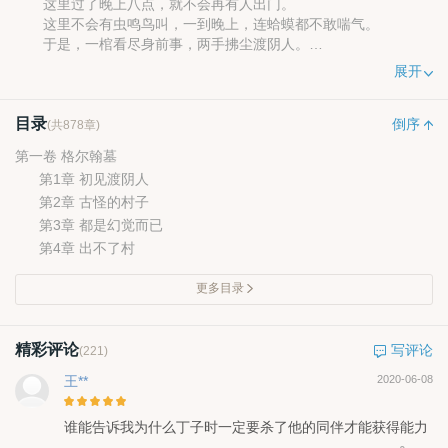
这里过了晚上八点，就不会再有人出门。
这里不会有虫鸣鸟叫，一到晚上，连蛤蟆都不敢喘气。
于是，一棺看尽身前事，两手拂尘渡阴人。
看着祠堂里那上千个灵位，还有灵位后面，那双看不见的眼
展开
睛……
目录
倒序
(共878章)
第一卷 格尔翰墓
第1章 初见渡阴人
第2章 古怪的村子
第3章 都是幻觉而已
第4章 出不了村
更多目录
精彩评论
写评论
(221)
王**
2020-06-08
谁能告诉我为什么丁子时一定要杀了他的同伴才能获得能力