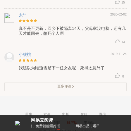
15
太**
2020-02-02
真不是不更新，回乡下被隔离14天，父母家没电脑，还有几
天才能回去，愁死个人啊
13
小核桃
2019-11-24
我还以为顾邀雪是下一任女友呢，死得太意外了
8
更多评论
男生
女生
出版
客服
微信
网易云阅读
客户端
帮助
触屏版
电脑版
领，免费就能看好书
网易出品，看不累的阅读神器
作者亲密互