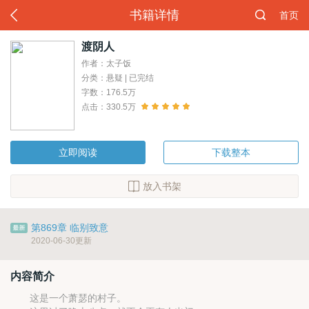
书籍详情
首页
渡阴人
作者：太子饭
分类：悬疑 | 已完结
字数：176.5万
点击：330.5万
立即阅读
下载整本
放入书架
第869章 临别致意
2020-06-30更新
内容简介
这是一个萧瑟的村子。