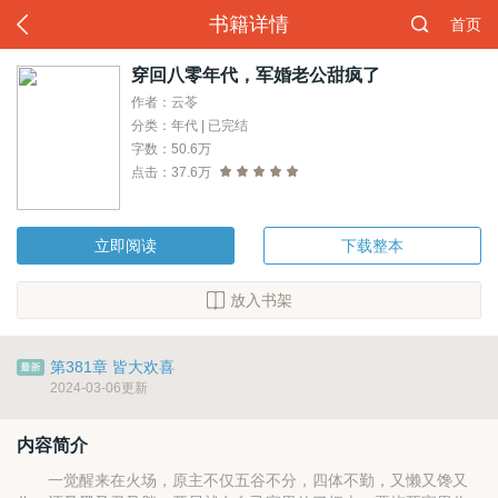
书籍详情
首页
穿回八零年代，军婚老公甜疯了
作者：云苓
分类：年代 | 已完结
字数：50.6万
点击：37.6万
立即阅读
下载整本
放入书架
第381章 皆大欢喜
2024-03-06更新
内容简介
一觉醒来在火场，原主不仅五谷不分，四体不勤，又懒又馋又