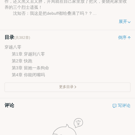
作，还又黑又丑又胖，开局就在自己家里放了把火，要烧死家里收
养的三个烈士遗孤！
沈知否：我这是把debuff都给叠满了吗？？
为了改变被赶出去的命运，沈知否决定重新做人！
展开
把三娃救出火场后科学养娃，又黑又丑又胖？不慌，美食博主
教你如何食疗养颜！
目录
房子被她烧毁了一大半？不怕，给美食博主一口锅，她能创造
倒序
(共382章)
一片天！
穿越八零
从平平无奇的小摊子，到享誉全市的金牌美食店，到后来世界
第1章 穿越到八零
级美食家都要一睹为快，连锁店店店爆满，开遍全球！
第2章 快跑
一开始……
三优军人宋止戈：“这门亲事我从始至终从未觉得好过！”
第3章 留她一条狗命
后来……
第4章 你能闭嘴吗
宋止戈后悔了，一天到晚想把沈知否的房间门敲烂：“老婆我错
了
更多目录
评论
写评论