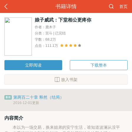
书籍详情
首页
娘子威武：下堂相公更疼你
作者：鹿木子
分类：宫斗 | 已完结
字数：68.2万
点击：111.1万
立即阅读
下载整本
放入书架
第两百二十章 释然（结局）
2016-12-01更新
内容简介
本以为一场交易，换来姐弟的安宁生活，谁知道波澜从没平