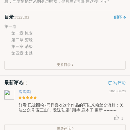
息，当爱情悄然来到身边时候，樊月兰还能护住这颗心吗？
目录
倒序
(共225章)
第一卷
第一章 惊变
第二章 变脸
第三章 消极
第四章 出逃
更多目录
最新评论
写评论
(1)
淘淘淘
2020-06-29
好看 已被圈粉~同样喜欢这个作品的可以来粉丝交流群：关
注公众号‘麦三山’，发送‘进群’ 期待 鹿木子 更新~--------
1
更多评论