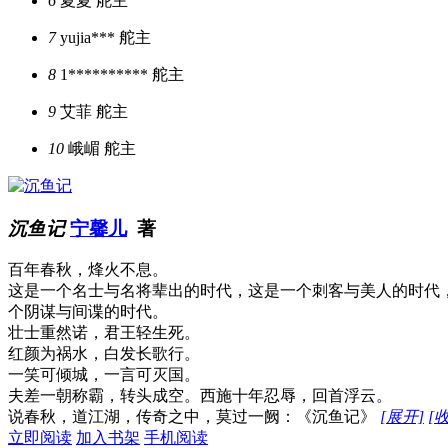
6
夏夏
舵主
7
yujia***
舵主
8
1**********
舵主
9
艾菲
舵主
10
峨嵋
舵主
沉鱼记
宁馨儿
著
百年春秋，烽火不息。
这是一个名士与名将辈出的时代，这是一个刺客与美人的时代
个阴谋与间谍的时代。
壮士重然诺，君王轻生死。
红颜为祸水，白发长歌行。
一笑可倾城，一言可灭国。
夫差一朝称霸，转头成空。西施十年忍辱，回首浮云。
说春秋，道江湖，传奇之中，莫过一阙：《沉鱼记》
[展开]
[
立即阅读
加入书架
手机阅读