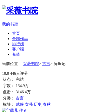
我的书架
首页
全部作品
排行榜
客户端
充值
当前位置：
采薇书院
>
古言
>
沉鱼记
10.0
446人评分
状态：
完结
字数：
134.9万
点击：
3146.4万
分类：
古言
标签：
武侠
女强
历史
春秋
作者