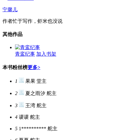
宁馨儿
作者忙于写作，虾米也没说
其他作品
青鸾纪事
加入书架
本书粉丝榜
更多>
1
果果
堂主
2
夏之雨汐
舵主
3
王湾
舵主
4
谡谡
舵主
5
1**********
舵主