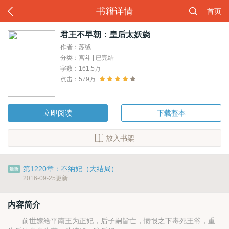
书籍详情
首页
君王不早朝：皇后太妖娆
作者：苏绒
分类：宫斗 | 已完结
字数：161.5万
点击：579万
立即阅读
下载整本
放入书架
第1220章：不纳妃（大结局）
2016-09-25更新
内容简介
前世嫁给平南王为正妃，后子嗣皆亡，愤恨之下毒死王爷，重