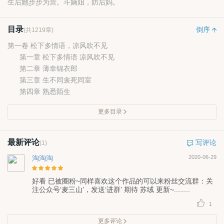
生后她步步为营。斗嫡姐，防后妈。
目录
倒序
(共1219章)
第一卷 松下多情语，凉风吹不见
第一章 松下多情语 凉风吹不见
第二章 薄幸锦衣郎
第三章 生不同衾死同室
第四章 熟悉陌生
更多目录
最新评论
写评论
(1)
淘淘淘
2020-06-29
好看 已被圈粉~同样喜欢这个作品的可以来粉丝交流群：关
注公众号‘麦三山’，发送‘进群’ 期待 苏绒 更新~........
1
更多评论