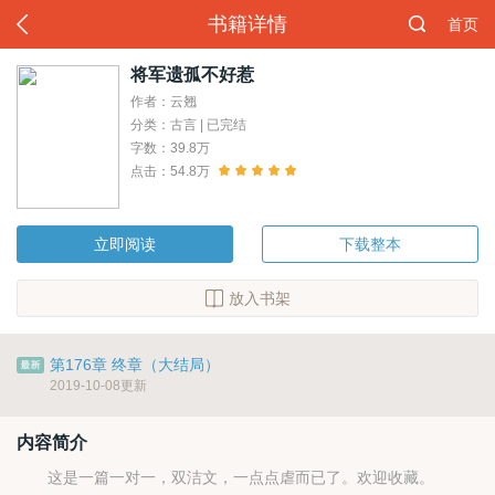
书籍详情
首页
将军遗孤不好惹
作者：云翘
分类：古言 | 已完结
字数：39.8万
点击：54.8万
立即阅读
下载整本
放入书架
第176章 终章（大结局）
2019-10-08更新
内容简介
这是一篇一对一，双洁文，一点点虐而已了。欢迎收藏。