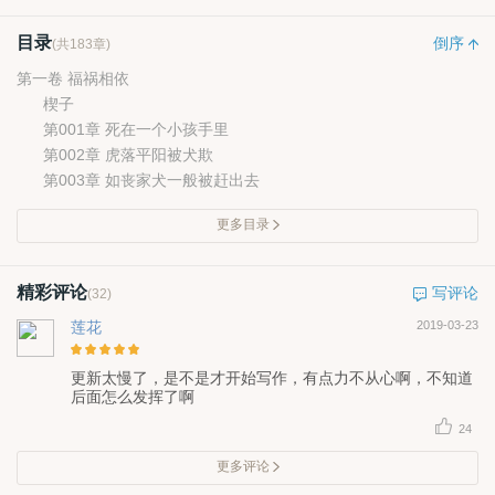
目录
倒序
(共183章)
第一卷 福祸相依
楔子
第001章 死在一个小孩手里
第002章 虎落平阳被犬欺
第003章 如丧家犬一般被赶出去
更多目录
精彩评论
写评论
(32)
莲花
2019-03-23
更新太慢了，是不是才开始写作，有点力不从心啊，不知道
后面怎么发挥了啊
24
更多评论