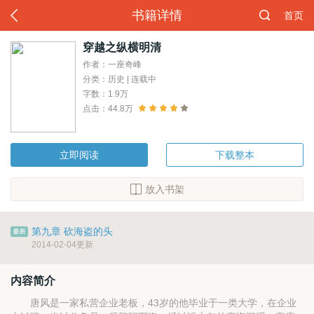
书籍详情
首页
穿越之纵横明清
作者：一座奇峰
分类：历史 | 连载中
字数：1.9万
点击：44.8万
立即阅读
下载整本
放入书架
第九章 砍海盗的头
2014-02-04更新
内容简介
唐风是一家私营企业老板，43岁的他毕业于一类大学，在企业