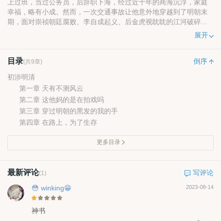
上过班，当过公务员，后辞职下海，经过近十年的商海沉浮，家庭
幸福，略有小成。然而，一次交通事故让他意外地穿越到了明朝末
期，面对崇祯朝廷腐败、李自成起义、后金虎视眈眈的江河破碎的
局面，作为小军官的他决心走上一条争霸之路，建立自己的基业，
展开
重整河山，重振中华民族。
目录
倒序
(共9章)
初涉明清
第一章 天有不测风云
第二章 这他妈的是在拍戏吗
第三章 穿过明朝的黑发的我的手
第四章 在路上，为了生存
更多目录
最新评论
写评论
(1)
😳 winking😁
2023-08-14
神书