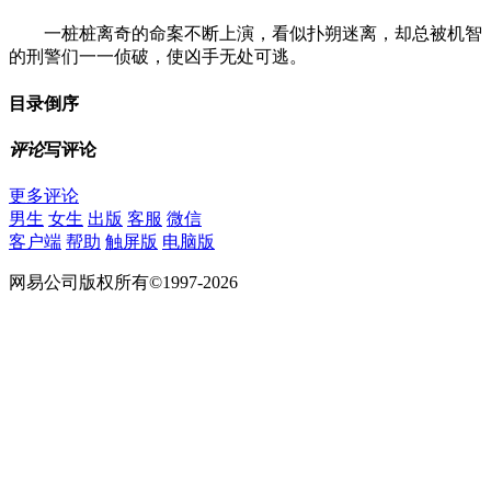
一桩桩离奇的命案不断上演，看似扑朔迷离，却总被机智
的刑警们一一侦破，使凶手无处可逃。
目录
倒序
评论
写评论
更多评论
男生
女生
出版
客服
微信
客户端
帮助
触屏版
电脑版
网易公司版权所有©1997-2026