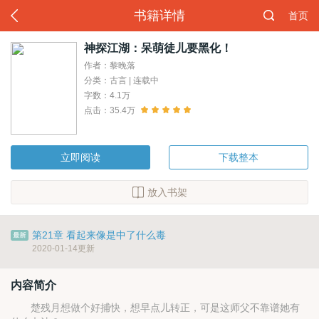
书籍详情
首页
神探江湖：呆萌徒儿要黑化！
作者：黎晚落
分类：古言 | 连载中
字数：4.1万
点击：35.4万
立即阅读
下载整本
放入书架
第21章 看起来像是中了什么毒
2020-01-14更新
内容简介
楚残月想做个好捕快，想早点儿转正，可是这师父不靠谱她有