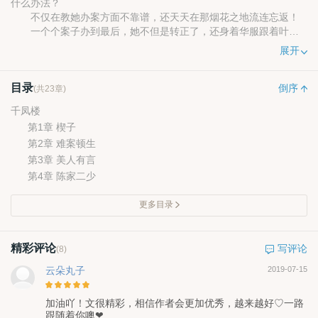
什么办法？
不仅在教她办案方面不靠谱，还天天在那烟花之地流连忘返！
一个个案子办到最后，她不但是转正了，还身着华服跟着叶今
宵进了宫，不知怎的，又被卷入了后宫尔虞我诈的血雨腥风之中，
展开
千里的烟波，一波未平一波又起，让她无所适从。一次又一次的陷
害与欺瞒，教一个懵懂傻乖的姑娘渐渐成长为狠毒惑国的妖艳贱
目录
货。
倒序
(共23章)
千凤楼
第1章 楔子
第2章 难案顿生
第3章 美人有言
第4章 陈家二少
更多目录
精彩评论
写评论
(8)
云朵丸子
2019-07-15
加油吖！文很精彩，相信作者会更加优秀，越来越好♡一路
跟随着你噢❤