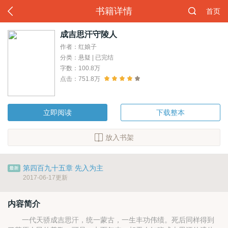
书籍详情
首页
成吉思汗守陵人
作者：红娘子
分类：悬疑 | 已完结
字数：100.8万
点击：751.8万
立即阅读
下载整本
放入书架
第四百九十五章 先入为主
2017-06-17更新
内容简介
一代天骄成吉思汗，统一蒙古，一生丰功伟绩。死后同样得到