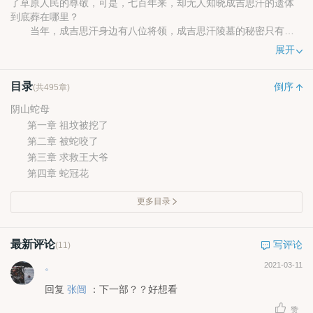
了草原人民的尊敬，可是，七百年来，却无人知晓成吉思汗的遗体
到底葬在哪里？
当年，成吉思汗身边有八位将领，成吉思汗陵墓的秘密只有他
们八人知道，而他们的后人则被称为成吉思汗守陵人。
展开
七百多年过去了，八位守陵人的后人仍然继承着先祖的遗愿，
可是其中有一脉生了异心，把成吉思汗陵墓的秘密出卖给了一个神
目录
秘的组织。自此，草原上的安宁被打破了。
倒序
(共495章)
而我夏炎，身为八脉传承中的一位，再与神秘组织对抗的同
阴山蛇母
时，也一点点解开了成吉思汗陵墓的秘密。
第一章 祖坟被挖了
第二章 被蛇咬了
第三章 求救王大爷
第四章 蛇冠花
更多目录
最新评论
写评论
(11)
。
2021-03-11
回复
张闿
：下一部？？好想看
赞