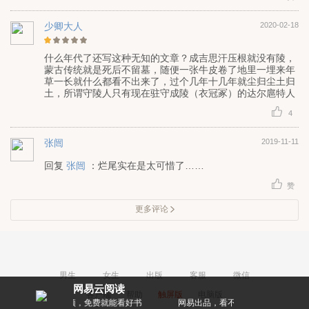
少卿大人
2020-02-18
什么年代了还写这种无知的文章？成吉思汗压根就没有陵，
蒙古传统就是死后不留墓，随便一张牛皮卷了地里一埋来年
草一长就什么都看不出来了，过个几年十几年就尘归尘土归
土，所谓守陵人只有现在驻守成陵（衣冠冢）的达尔扈特人
4
张闿
2019-11-11
回复
张闿
：烂尾实在是太可惜了……
赞
更多评论
男生
女生
出版
客服
微信
网易云阅读
客户端
帮助
触屏版
电脑版
，免费就能看好书
网易出品，看不累的阅读神器
作者亲密互动