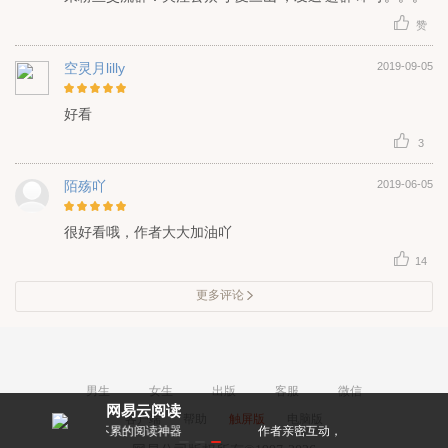
赞
空灵月lilly
2019-09-05
好看
3
陌殇吖
2019-06-05
很好看哦，作者大大加油吖
14
更多评论
男生
女生
出版
客服
微信
网易云阅读
客户端
帮助
触屏版
电脑版
累的阅读神器
作者亲密互动，和大神零距离！
每天都有阅点