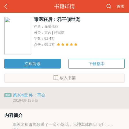
书籍详情
首页
毒医狂后：邪王倾世宠
作者：面漏桃花
分类：古言 | 已完结
字数：62.4万
点击：65.1万
立即阅读
下载整本
放入书架
第304章 终：再会
2019-08-19更新
内容简介
毒医老祖萧挽歌采了一朵小翠花，元神离体白日飞升……