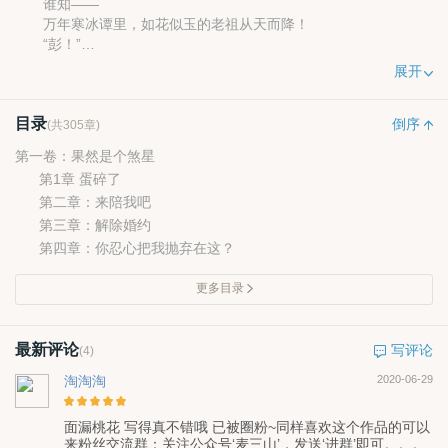
谁知——
万年寒冰谭里，如花似玉的老祖从天而降！
“彭！”
白日飞升变成夺舍重生，万年合体修为毁于一旦，好在还有美
展开
男作伴！
撕继母，气死庶妹小婊砸！老祖医毒双修，各路美男手到擒
目录
来，打脸泡“弟”不要太爽！
倒序
(共305章)
都说楚王殿下腹黑偏执、手段残忍，暴虐无道！萧挽歌抱有怀
第一卷：果然是个煞星
疑态度，寒潭里的那个身段优美，线条诱人的美男子是谁？
第1章 蛋碎了
残君？暴虐？nonono,世人都错了，看着美男子无害的脸，萧挽
第二章：来陪我吧
歌恨不得亲亲抱抱举高高，可是……某深夜，“唔……你亲哪里……”
明明是老牛吃嫩草，哪想嫩草是朵极品霸王花。
第三章：解除婚约
“嘶——你轻点！”
第四章：你忍心把我抛弃在这？
更多目录
最新评论
写评论
(4)
淘淘淘
2020-06-29
面漏桃花 写得真不错哦 已被圈粉~同样喜欢这个作品的可以
来粉丝交流群：关注公众号‘麦三山’，发送‘进群’即可。。。