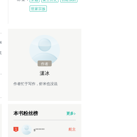
世家宗族
4
笑
作者
潇冰
一
作者忙于写作，虾米也没说
本书粉丝榜
更多>
舵主
s******
1