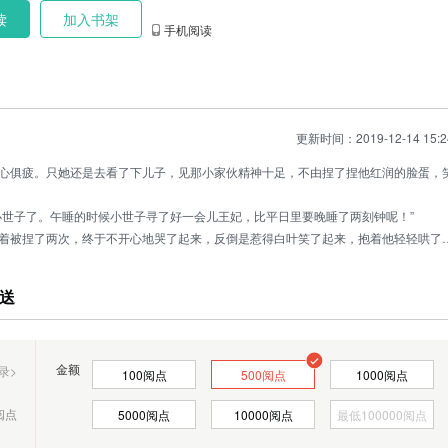
读
加入书架
手机阅读
更新时间：2019-12-14 15:2
心俱疲。只她还是去看了下儿子，见那小家伙精神十足，不由捏了捏他红润的脸蛋，
小世子了。午睡的时候小世子寻了好一会儿王妃，比平日里要晚睡了两刻钟呢！”
着被捏了两次，终于不开心地哭了起来，反倒是惹得白叶笑了起来，抱着他轻轻哄了
给奶娘，回过神来不由愣怔了片刻。
送
金额
录>
100
阅点
500
阅点
1000
阅点
阅点
5000
阅点
10000
阅点