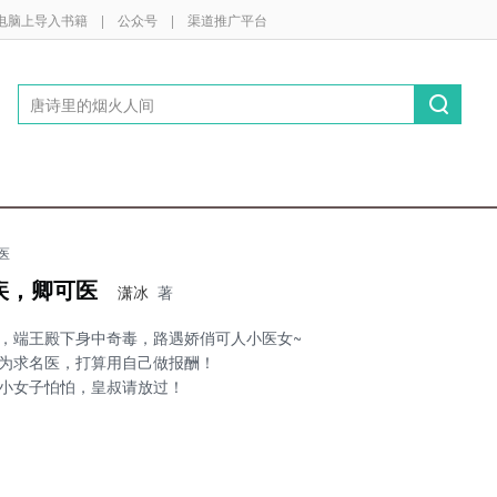
电脑上导入书籍
|
公众号
|
渠道推广平台
医
疾，卿可医
潇冰
著
，端王殿下身中奇毒，路遇娇俏可人小医女~
为求名医，打算用自己做报酬！
小女子怕怕，皇叔请放过！