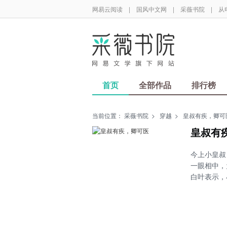
网易云阅读
|
国风中文网
|
采薇书院
|
从
首页
全部作品
排行榜
当前位置：
采薇书院
>
穿越
>
皇叔有疾，卿可
皇叔有
今上小皇叔
一眼相中，
白叶表示，