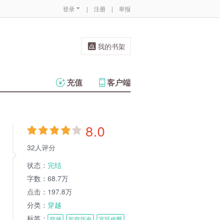
登录
|
注册
|
举报
我的书架
充值
客户端
8.0
32人评分
状态：
完结
字数：
68.7万
点击：
197.8万
分类：
穿越
标签：
穿越
架空历史
宫廷侯爵