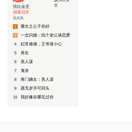
情比金坚
销量冠军
岚岚凤
重生之公子你好
2
一念闪婚：找个老公谈恋爱
3
妃常难缠，王爷请小心
4
再生
5
美人谋
6
鬼舍
7
将门嫡女：美人谋
8
愿无岁月可回头
9
我好像在哪见过你
10