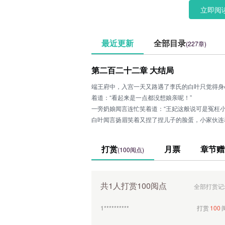
立即阅
最近更新
全部目录
(227章)
第二百二十二章 大结局
端王府中，入宫一天又路遇了李氏的白叶只觉得身
着道：“看起来是一点都没想娘亲呢！”
一旁奶娘闻言连忙笑着道：“王妃这般说可是冤枉
白叶闻言扬眉笑着又捏了捏儿子的脸蛋，小家伙连
会儿，等着儿子又迷迷糊糊地睡着了这才把孩子交
“冬晴？”
打赏
月票
章节赠
(100阅点)
一旁
共1人打赏100阅点
全部打赏记
1**********
打赏
100