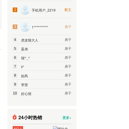
舵主
手机用户_2219
2
弟子
1**********
3
弟子
虎皮猫大人
4
弟子
晏弟
5
弟子
瑞^_^
6
弟子
li*
7
弟子
如风
8
弟子
李莹
9
弟子
好心情
10
24小时热销
更多>
NO.1