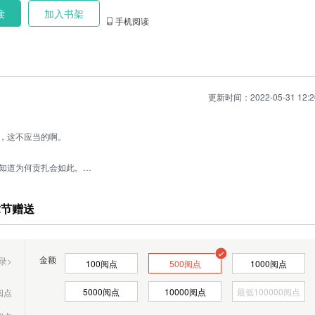
读
加入书架
手机阅读
更新时间：2022-05-31 12:2
，这不应当的啊。
知道为何贡扎会如此。
二人，哼笑着：“没想到啊，没想到最后还是我的。”
阅点
不出的感觉，她抬头看向了南宫丞。
章节赠送
。
阅点
阅点
金额
录>
100
阅点
500
阅点
1000
阅点
阅点
阅点
5000
阅点
10000
阅点
阅点