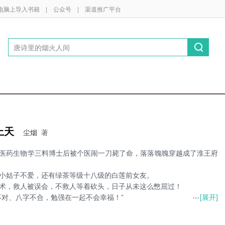
电脑上导入书籍
|
公众号
|
渠道推广平台
上天
尘烟
著
医药生物学三料博士后被个医闹一刀毙了命，落落魄魄穿越成了淮王府
小姑子不爱，还有绿茶等级十八级的白莲前女友。
术，救人被误会，不救人等着砍头，日子从未这么憋屈过！
[展开]
不对、八字不合，勉强在一起不会幸福！”
你使诈逼迫本王娶的你，现在主意一变又要和离，有那么便宜的事吗？”