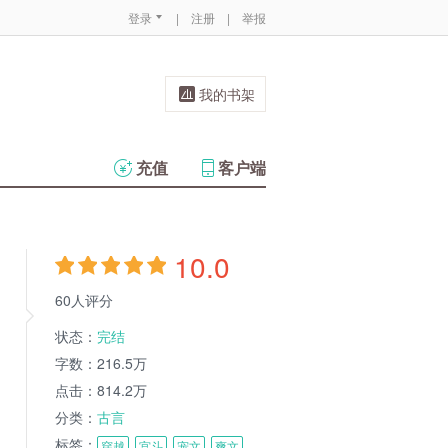
登录
|
注册
|
举报
我的书架
充值
客户端
10.0
60人评分
状态：
完结
字数：
216.5万
点击：
814.2万
分类：
古言
标签：
穿越
宫斗
宠文
爽文