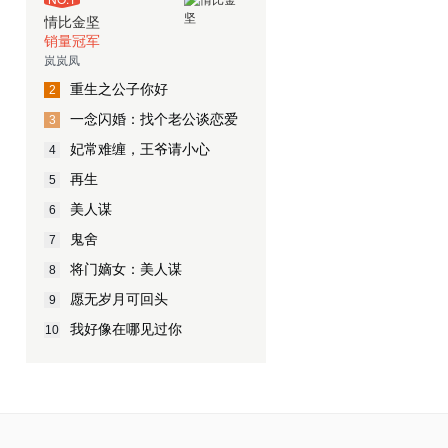
情比金坚
销量冠军
岚岚凤
重生之公子你好
2
一念闪婚：找个老公谈恋爱
3
妃常难缠，王爷请小心
4
再生
5
美人谋
6
鬼舍
7
将门嫡女：美人谋
8
愿无岁月可回头
9
我好像在哪见过你
10