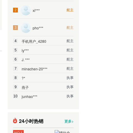
舵主
xi***
2
舵主
pho***
3
舵主
手机用户_4280
4
舵主
ly***
5
舵主
J. ***
6
舵主
minachen-20***
7
执事
?*
8
执事
燕子
9
执事
junhao***
10
24小时热销
更多>
NO.1