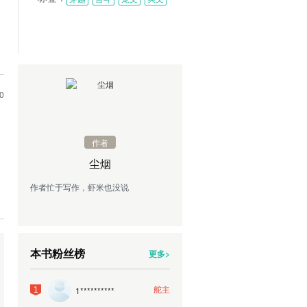
0
作者
尘烟
作者忙于写作，虾米也没说
本书粉丝榜
更多>
舵主
1**********
1