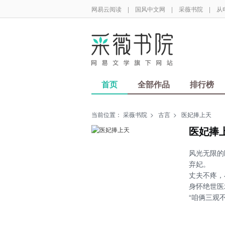
网易云阅读
|
国风中文网
|
采薇书院
|
从
首页
全部作品
排行榜
当前位置：
采薇书院
>
古言
>
医妃捧上天
医妃捧
风光无限的
弃妃。
丈夫不疼，
身怀绝世医
“咱俩三观
“女人，是