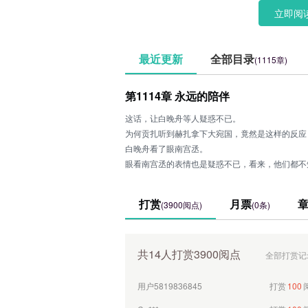
立即阅
最近更新
全部目录
(1115章)
第1114章 永远的陪伴
这话，让白晚舟等人疑惑不已。
为何贡扎听到赫扎拿下大宛国，竟然是这样的反应
白晚舟看了眼南宫丞。
眼看南宫丞的表情也是疑惑不已，看来，他们都不
疯狂笑了许久的贡扎，终于停下了笑声，他们看着
1**********
打赏
100
眼看着贡扎笑得那般放肆，白晚舟心里莫名有些说
打赏
月票
(3900阅点)
(0条)
只见南宫丞的表情有些微妙，似乎是知道什么一般
用户5819836845
打赏
500
白晚舟眉头微蹙，心里那莫名的
Ca***
打赏
100
共14人打赏3900阅点
全部打赏记
用户5819836845
打赏
100
用户5819836845
打赏
100
Ca***
打赏
100