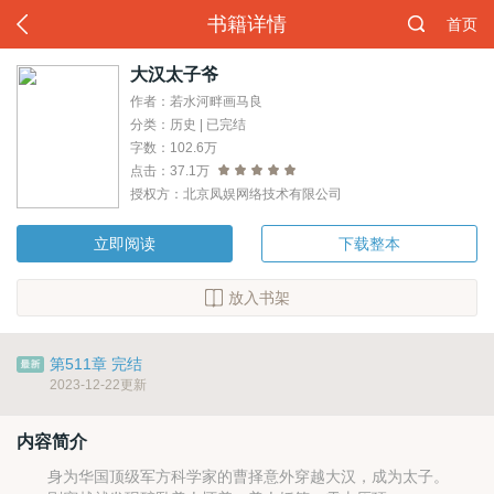
书籍详情
首页
大汉太子爷
作者：若水河畔画马良
分类：历史 | 已完结
字数：102.6万
点击：37.1万
授权方：北京凤娱网络技术有限公司
立即阅读
下载整本
放入书架
第511章 完结
2023-12-22更新
内容简介
身为华国顶级军方科学家的曹择意外穿越大汉，成为太子。