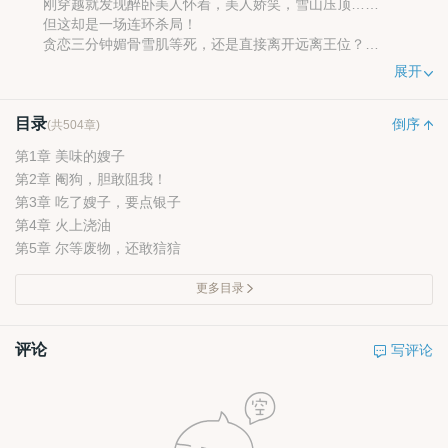
刚穿越就发现醉卧美人怀着，美人娇笑，雪山压顶……
但这却是一场连环杀局！
贪恋三分钟媚骨雪肌等死，还是直接离开远离王位？
但曹择全都要，美人也要，天下也要！
展开
看曹择如何解决步步杀机，登临绝顶！
目录
倒序
(共504章)
第1章 美味的嫂子
第2章 阉狗，胆敢阻我！
第3章 吃了嫂子，要点银子
第4章 火上浇油
第5章 尔等废物，还敢狺狺
更多目录
评论
写评论