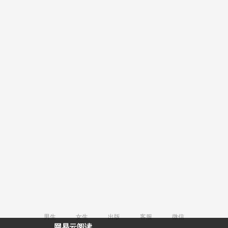
男生
女生
出版
客服
微信
网易云阅读