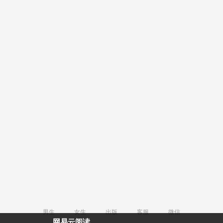
男生
女生
出版
客服
微信
网易云阅读